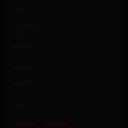
Average
5
/
5
out of
2
Rank
96th, it has 2.5K views
Alternative
小蘑菇 / Xiao Mo Gu / Small Mushroom / Wrong But
Still Right
Author(s)
Jinjiang Literature City (晋江文学城)
,
Yishisi Zhou (一
十四洲)
Artist(s)
Yu Chi Jin Ze (尉迟金泽)
Genre(s)
Adult
,
Boys Love
,
Drama
,
Manhua
,
Psychological
,
Romance
,
Sci-fi
,
Tragedy
,
Yaoi
RU
Type
Manhua
Read First
Read Last