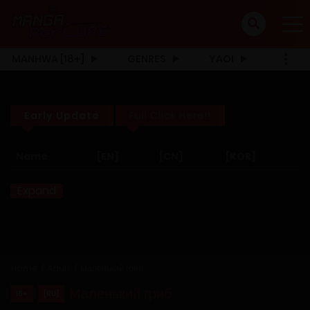
MANHWA [18+]
GENRES
YAOI
Early Update
Full Click Here!!
Name
[EN]
[CN]
[KOR]
Expand
Home
Adult
Маленький гриб
Маленький гриб
18+
[RU]