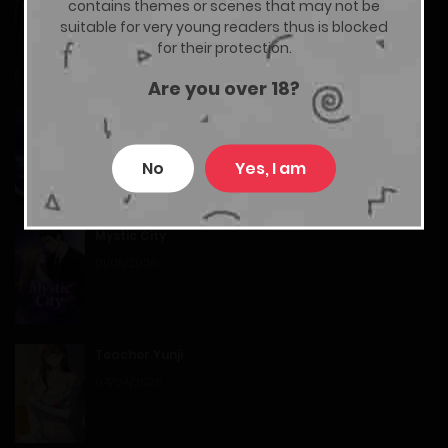
contains themes or scenes that may not be
suitable for very young readers thus is blocked
Chapter 1-60
29/01/2026
for their protection.
05/04/2026
Are you over 18?
The Ultimate Shut-In
Chapter 1-59
05/08/2026
No
Yes, I am
05/04/2026
Chapter 1-58
Mystic City
01/05/2026
05/04/2026
Chapter 1-57
Teacher Yunji
05/04/2026
04/04/2026
Chapter 1-56